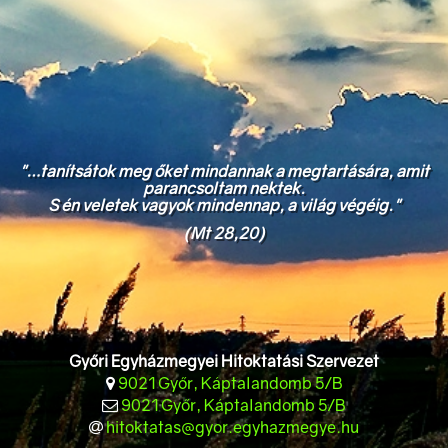
"…tanítsátok meg őket mindannak a megtartására, amit
parancsoltam nektek.
S én veletek vagyok mindennap, a világ végéig."
(Mt 28,20)
Győri Egyházmegyei Hitoktatási Szervezet
9021 Győr, Káptalandomb 5/B
9021 Győr, Káptalandomb 5/B
hitoktatas@gyor.egyhazmegye.hu