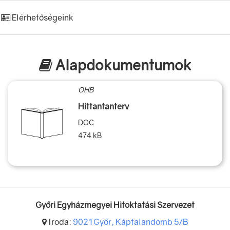
Elérhetőségeink
Alapdokumentumok
OHB
Hittantanterv
DOC
474 kB
Győri Egyházmegyei Hitoktatási Szervezet
Iroda:
9021 Győr, Káptalandomb 5/B