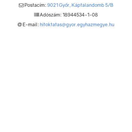
Postacím:
9021 Győr, Káptalandomb 5/B
Adószám: 18944534-1-08
E-mail:
hitoktatas@gyor.egyhazmegye.hu