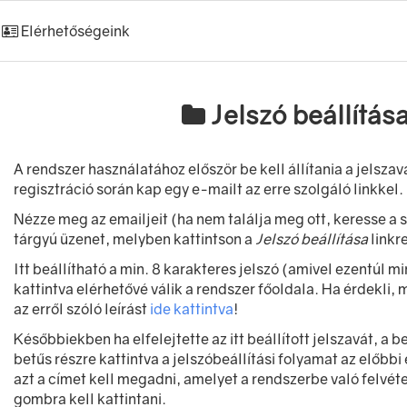
Elérhetőségeink
Jelszó beállítás
A rendszer használatához először be kell állítania a jelsza
regisztráció során kap egy e-mailt az erre szolgáló linkkel.
Nézze meg az emailjeit (ha nem találja meg ott, keresse 
tárgyú üzenet, melyben kattintson a
Jelszó beállítása
linkre
Itt beállítható a min. 8 karakteres jelszó (amivel ezentúl mi
kattintva elérhetővé válik a rendszer főoldala. Ha érdekli, m
az erről szóló leírást
ide kattintva
!
Későbbiekben ha elfelejtette az itt beállított jelszavát, a 
betűs részre kattintva a jelszóbeállítási folyamat az előbb
azt a címet kell megadni, amelyet a rendszerbe való felvé
gombra kell kattintani.