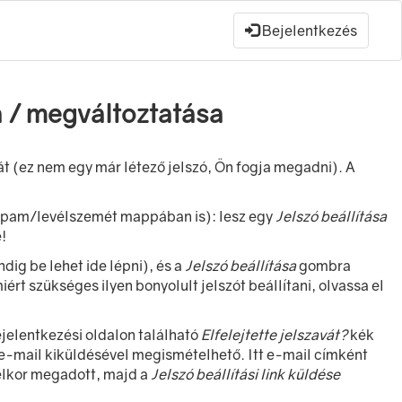
Bejelentkezés
a / megváltoztatása
vát (ez nem egy már létező jelszó, Ön fogja megadni). A
a spam/levélszemét mappában is): lesz egy
Jelszó beállítása
!
ndig be lehet ide lépni), és a
Jelszó beállítása
gombra
iért szükséges ilyen bonyolult jelszót beállítani, olvassa el
bejelentkezési oldalon található
Elfelejtette jelszavát?
kék
i e-mail kiküldésével megismételhető. Itt e-mail címként
telkor megadott, majd a
Jelszó beállítási link küldése