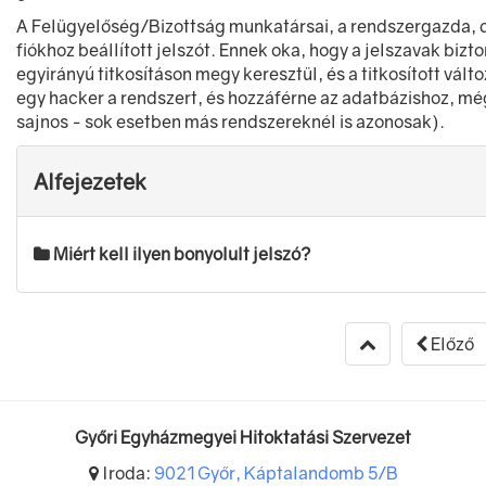
A Felügyelőség/Bizottság munkatársai, a rendszergazda, 
fiókhoz beállított jelszót. Ennek oka, hogy a jelszavak biz
egyirányú titkosításon megy keresztül, és a titkosított vált
egy hacker a rendszert, és hozzáférne az adatbázishoz, mé
sajnos - sok esetben más rendszereknél is azonosak).
Alfejezetek
Miért kell ilyen bonyolult jelszó?
Előző
Győri Egyházmegyei Hitoktatási Szervezet
Iroda:
9021 Győr, Káptalandomb 5/B