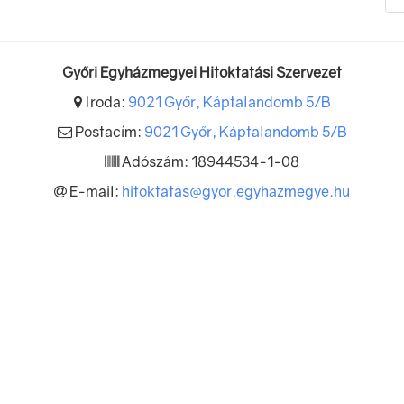
Győri Egyházmegyei Hitoktatási Szervezet
Iroda:
9021 Győr, Káptalandomb 5/B
Postacím:
9021 Győr, Káptalandomb 5/B
Adószám: 18944534-1-08
E-mail:
hitoktatas@gyor.egyhazmegye.hu