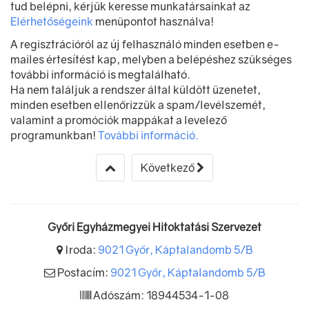
tud belépni, kérjük keresse munkatársainkat az
Elérhetőségeink
menüpontot használva!
A regisztrációról az új felhasználó minden esetben e-
mailes értesítést kap, melyben a belépéshez szükséges
további információ is megtalálható.
Ha nem találjuk a rendszer által küldött üzenetet,
minden esetben ellenőrizzük a spam/levélszemét,
valamint a promóciók mappákat a levelező
programunkban!
További információ.
Következő
Győri Egyházmegyei Hitoktatási Szervezet
Iroda:
9021 Győr, Káptalandomb 5/B
Postacím:
9021 Győr, Káptalandomb 5/B
Adószám: 18944534-1-08